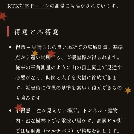
RTK対応ドローン
の測量にも活かされています。
得意と不得意
得意
─ 見晴らしの良い場所での広域測量。基準
点から遠い場所でも、直接座標が得られます。
従来の三角測量のように山の頂上同士で見通す
必要がなく、
時間と人手を大幅に節約
できま
す。災害時に位置の基準を素早く復元できるの
も強みです
不得意
─ 空が見えない場所。トンネル・建物
内・密な樹林下では電波が届かず、高層ビル街
では反射波（マルチパス）が精度を乱します。