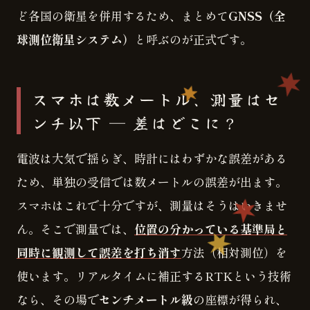
ど各国の衛星を併用するため、まとめて
GNSS（全
球測位衛星システム）
と呼ぶのが正式です。
スマホは数メートル、測量はセ
ンチ以下 ─ 差はどこに？
電波は大気で揺らぎ、時計にはわずかな誤差がある
ため、単独の受信では数メートルの誤差が出ます。
スマホはこれで十分ですが、測量はそうはいきませ
ん。そこで測量では、
位置の分かっている基準局と
同時に観測して誤差を打ち消す
方法（相対測位）を
使います。リアルタイムに補正するRTKという技術
なら、その場で
センチメートル級
の座標が得られ、