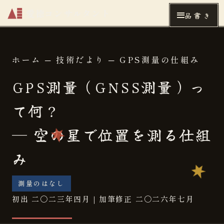
愛徳コンサルタント
品書き
ホーム
─
技術だより
─ GPS測量の仕組み
GPS測量（GNSS測量）っ
て何？
─ 空の星で位置を測る仕組
み
測量のはなし
初出 二〇二三年四月｜加筆修正 二〇二六年七月