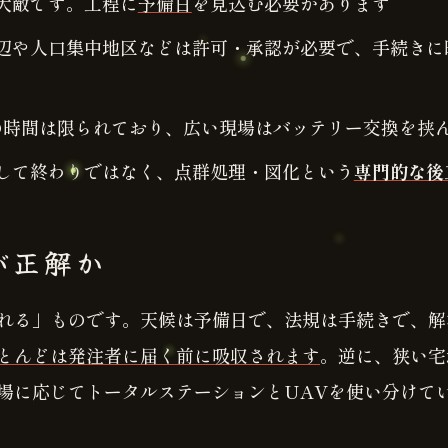
大敵です。工程に
予備日
を見込む必要があります
周辺や人口集中地区などは許可・承認が必要で、手続きに
トの時間は限られており、広い現場はバッテリー交換を挟
ばして終わりではなく、点群処理・図化という
専門的な後
が正解か
れる」ものです。天候は予備日で、法規は手続きで、解
とんどは発注者に届く前に吸収されます
。逆に、狭い宅
場に応じてトータルステーションとUAVを使い分けて