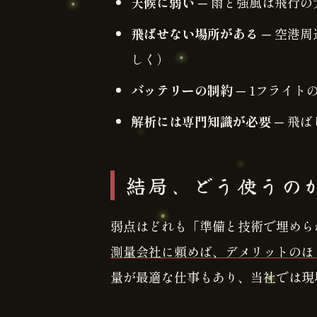
天候に弱い
─ 雨と強風は飛行の
飛ばせない場所がある
─ 空港
しく）
バッテリーの制約
─ 1フライ
解析には専門知識が必要
─ 飛
結局、どう使うの
弱点はどれも「準備と技術で埋めら
測量会社に頼めば、デメリットのほ
量が最適な仕事もあり、当社では現