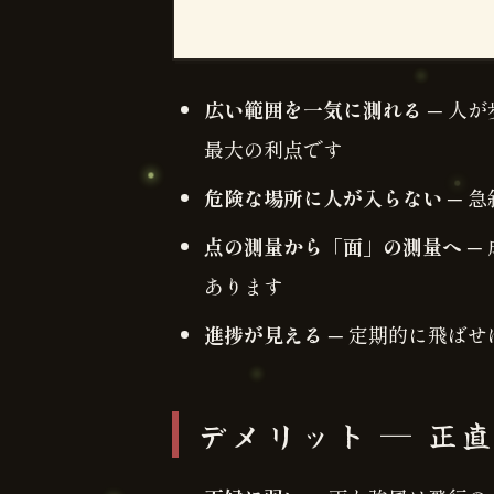
広い範囲を一気に測れる
─ 人
最大の利点です
危険な場所に人が入らない
─ 
点の測量から「面」の測量へ
─
あります
進捗が見える
─ 定期的に飛ば
デメリット ─ 正