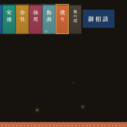
実績
会社
採用
動画
便り
奥の間
御相談