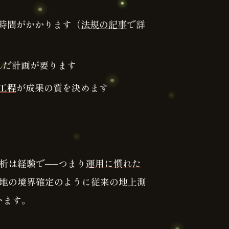
時間がかかります（
法規の記事
で詳
んだ計画が要ります
工程
が成果の質を決めます
析は経験で──つまり
運用に慣れた
地の境界確定のように従来の地上測
います。