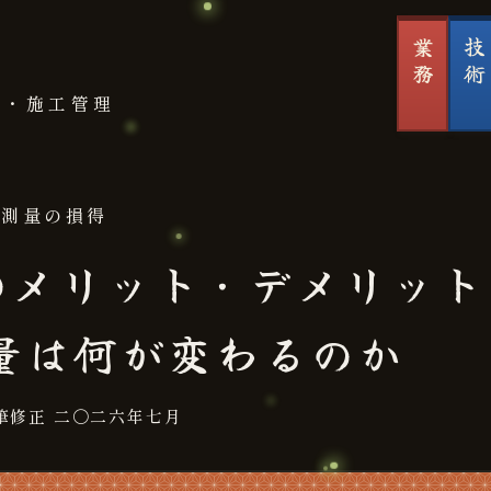
業務
技術
ト・施工管理
ン測量の損得
のメリット・デメリット
量は何が変わるのか
筆修正 二〇二六年七月