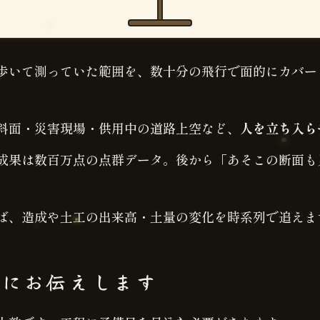
が歩いて測っていた範囲を、数十分の飛行で面的にカバ
急斜面・災害現場・供用中の道路上空など、
人を立ち入ら
 成果は数百万点の点群データ。後から「あそこの断面
せば、造成や土工の出来高・土量の変化を時系列で追えま
直にお伝えします