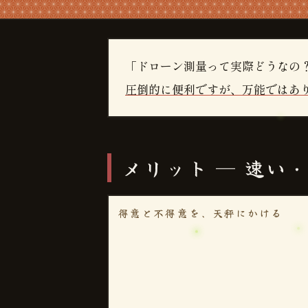
「ドローン測量って実際どうなの
圧倒的に便利ですが、万能ではあ
メリット ─ 速い
得意と不得意を、天秤にかける