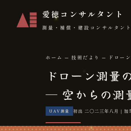
愛徳コンサルタント
測量・補償・建設コンサルタン
ホーム
─
技術だより
─ ドロー
ドローン測量
─ 空からの測
初出 二〇二三年八月｜加
UAV測量